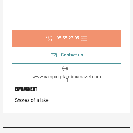
05 55 27 05
▒▒
Contact us
www.camping-lac-bournazel.com
Environment
Environment
Shores of a lake