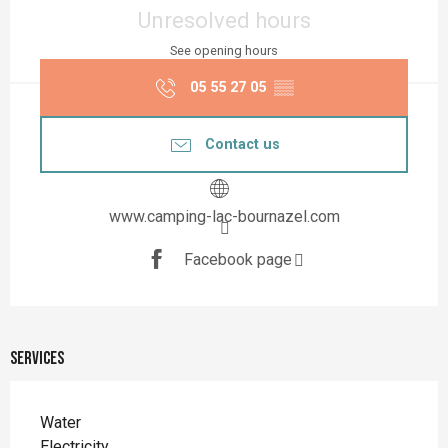
Unresolved hours
See opening hours
05 55 27 05
▒▒
Contact us
www.camping-lac-bournazel.com
Facebook page
Services
Water
Electricity