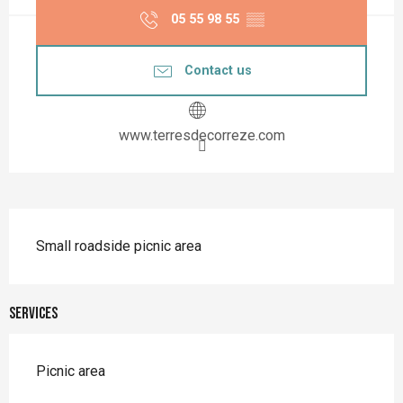
05 55 98 55
▒▒
Contact us
www.terresdecorreze.com
Description
Small roadside picnic area
Services
Picnic area