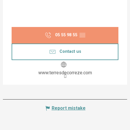
05 55 98 55
▒▒
Contact us
www.terresdecorreze.com
Report mistake