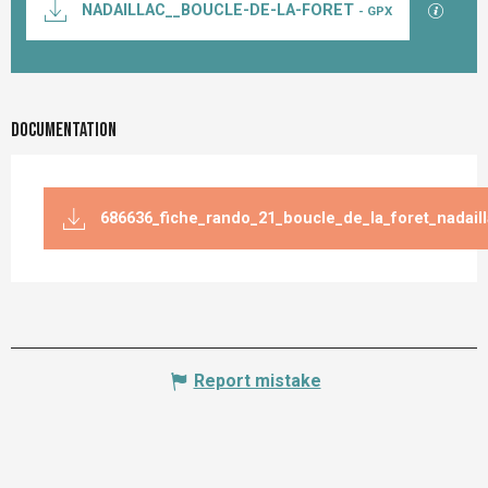
GPX / K
NADAILLAC__BOUCLE-DE-LA-FORET
- GPX
Documentation
686636_fiche_rando_21_boucle_de_la_foret_nadail
Report mistake