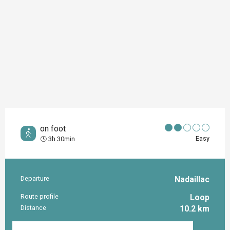
on foot
Easy
3h 30min
Departure
Nadaillac
Practical information
Route profile
Loop
Distance
10.2 km
Documentation