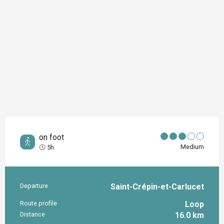
on foot
Medium
5h
Departure
Saint-Crépin-et-Carlucet
Practical information
Route profile
Loop
Distance
16.0 km