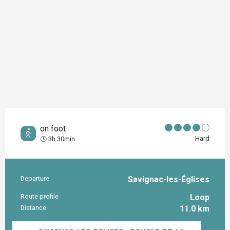
on foot
Hard
3h 30min
Departure
Savignac-les-Églises
Practical information
Route profile
Loop
Distance
11.0 km
Documentation