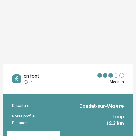
on foot
Medium
3h
Departure
Condat-sur-Vézère
Practical information
Route profile
Loop
Distance
12.3 km
Documentation