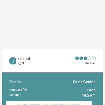
on foot
Medium
5h
Departure
Saint-Geniès
Practical information
Route profile
Loop
Distance
14.2 km
Documentation