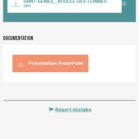
SAINT-GENIES__BOUCLE-DES-COMBES
-
GPX / K
GPX
Documentation
Présentation PowerPoint
Report mistake