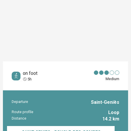
on foot
Medium
5h
Departure
Saint-Geniès
Practical information
Route profile
Loop
Distance
14.2 km
Documentation