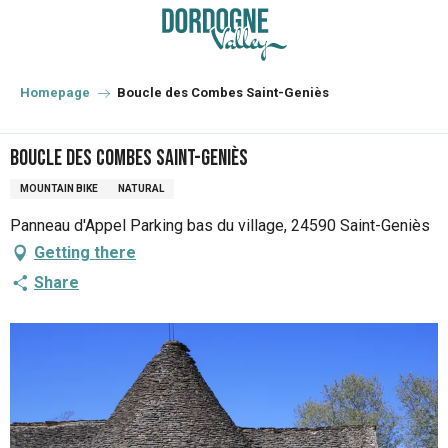
Aller
au
contenu
principal
Homepage
Boucle des Combes Saint-Geniès
Boucle des Combes Saint-Geniès
MOUNTAIN BIKE
NATURAL
Panneau d'Appel Parking bas du village, 24590 Saint-Geniès
Getting there
Share