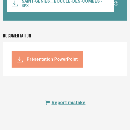
SAINT-GENIES__BOUCLE-DES-COMBES
-
GPX / K
GPX
Documentation
Présentation PowerPoint
Report mistake