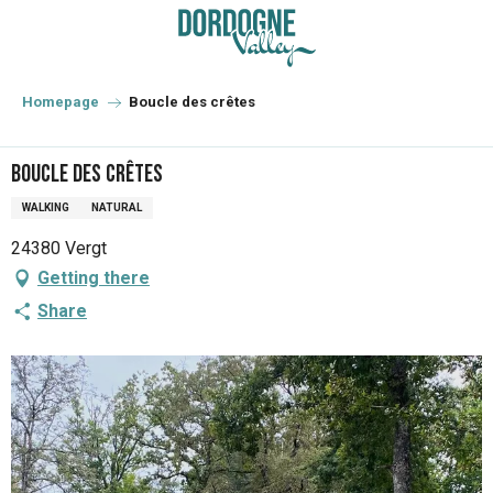
Aller
au
contenu
principal
Homepage
Boucle des crêtes
Boucle des crêtes
WALKING
NATURAL
24380 Vergt
Getting there
Share