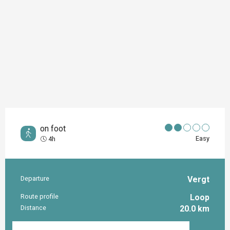
on foot
Easy
4h
Departure
Vergt
Practical information
Route profile
Loop
Distance
20.0 km
Documentation