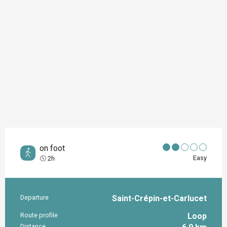
on foot
Easy
2h
Departure
Saint-Crépin-et-Carlucet
Practical information
Route profile
Loop
Distance