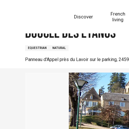
Aller
Homepage
Boucle des Etangs
au
French
Discover
contenu
living
principal
Boucle des Etangs
EQUESTRIAN
NATURAL
Panneau d'Appel près du Lavoir sur le parking, 245