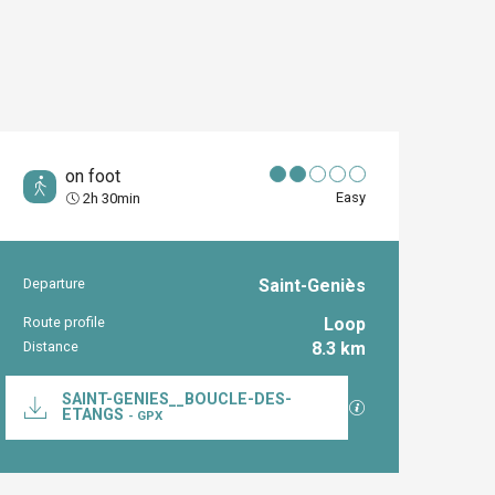
on foot
Easy
2h 30min
Departure
Saint-Geniès
Practical inform
Route profile
Loop
Distance
8.3 km
Documentation
SAINT-GENIES__BOUCLE-DES-
GPX / KML files al
ETANGS
- GPX