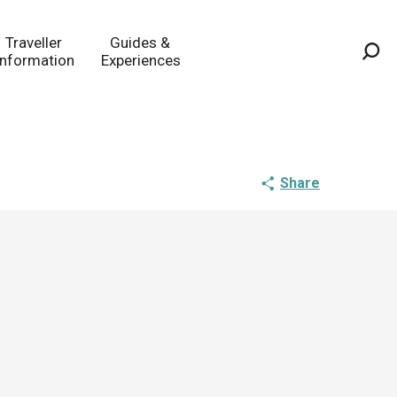
Traveller
Guides &
Information
Experiences
Sea
Share