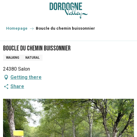
Aller
au
contenu
principal
Homepage
Boucle du chemin buissonnier
Boucle du chemin buissonnier
WALKING
NATURAL
24380 Salon
Getting there
Share