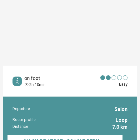
on foot
Easy
2h 10min
Departure
Salon
Practical information
Route profile
Loop
Distance
7.0 km
Documentation