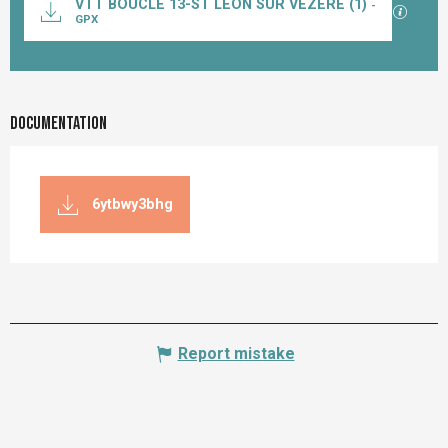
VTT BOUCLE 13-ST LÉON SUR VÉZÈRE (1)
-
GPX / K
GPX
Documentation
6ytbwy3bhg
Report mistake