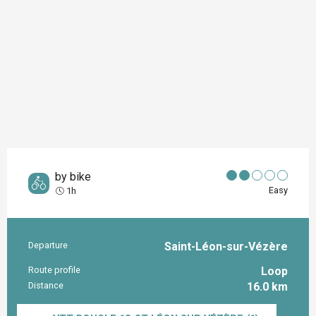
by bike
Easy
1h
Departure
Saint-Léon-sur-Vézère
Practical information
Route profile
Loop
Distance
16.0 km
Documentation