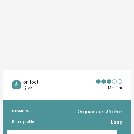
on foot
Medium
4h
Departure
Orgnac-sur-Vézère
Practical information
Route profile
Loop
Documentation