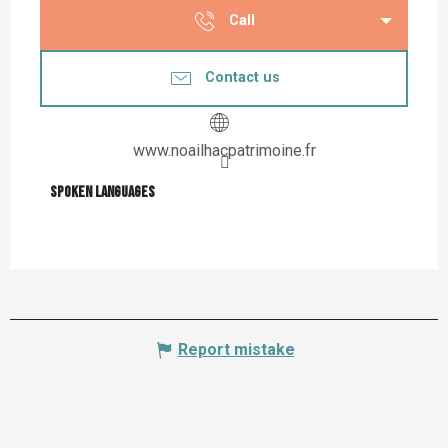
Call
Contact us
www.noailhacpatrimoine.fr
Spoken languages
Spoken languages
Report mistake