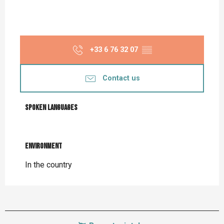
+33 6 76 32 07
▒▒
Contact us
Spoken languages
Spoken languages
Environment
Environment
In the country