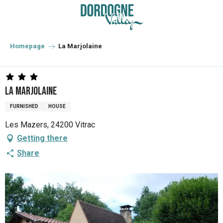
Aller
au
contenu
principal
Homepage
La Marjolaine
La Marjolaine
FURNISHED
HOUSE
Les Mazers, 24200 Vitrac
Getting there
Share