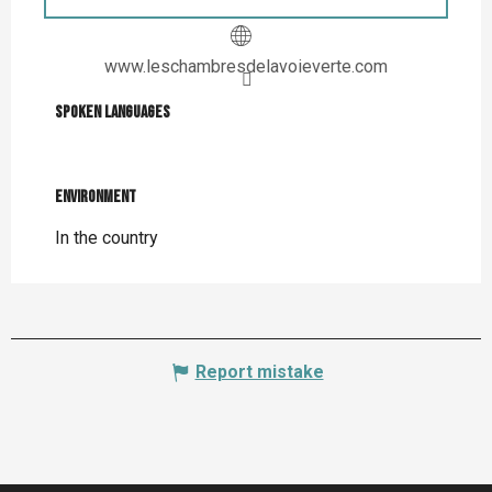
www.leschambresdelavoieverte.com
Spoken languages
Spoken languages
Environment
Environment
In the country
Report mistake