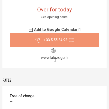
Opening hours & contact details
Over for today
See opening hours
Add to Google Calendar
+33 5 55 84 92
▒▒
www.laluzege.fr
Rates
Free of charge
—