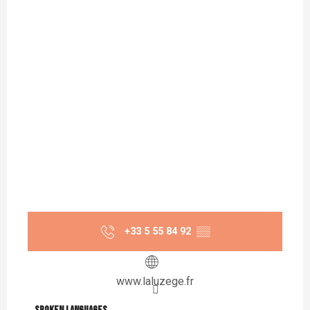
+33 5 55 84 92
▒▒
www.laluzege.fr