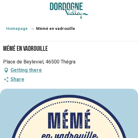
Aller
au
contenu
principal
Homepage
Mémé en vadrouille
Mémé en vadrouille
Place de Beyleviel, 46500 Thégra
Getting there
Share