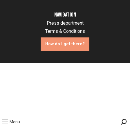
Navigation
Press department
Terms & Conditions
How do I get there?
Menu
Sea