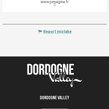
www.pimagine.fr
Report mistake
Dordogne Valley