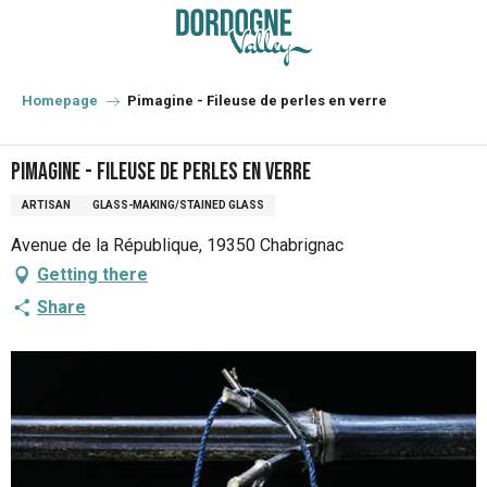
Aller
au
contenu
principal
Homepage
Pimagine - Fileuse de perles en verre
Pimagine - Fileuse de perles en verre
ARTISAN
GLASS-MAKING/STAINED GLASS
Avenue de la République, 19350 Chabrignac
Getting there
Share