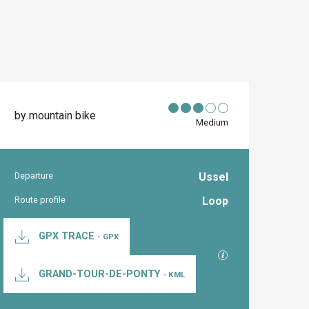
by mountain bike
Medium
Departure
Ussel
Practical inform
Route profile
Loop
Documentation
GPX TRACE
- GPX
GPX / KML files al
GRAND-TOUR-DE-PONTY
- KML