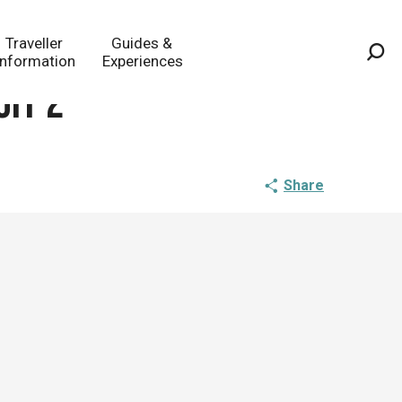
Traveller
Guides &
Information
Experiences
Sea
uit 2
Share