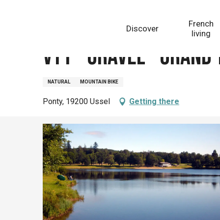
Aller
Homepage
VTT - Gravel - Grand tour de Ponty - 6 km -
au
French
Discover
contenu
living
principal
VTT - Gravel - Grand 
NATURAL
MOUNTAIN BIKE
Ponty, 19200 Ussel
Getting there