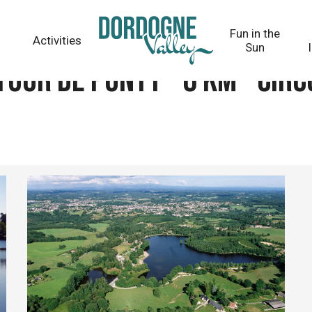
 circuit 2
Fun in the
Activities
Sun
tour de Ponty - 6 km - circ